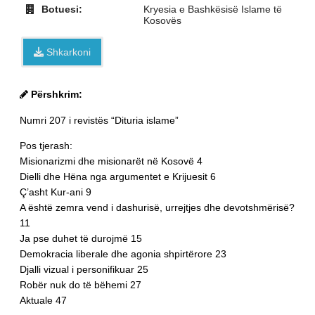
Botuesi:
Kryesia e Bashkësisë Islame të
Kosovës
Shkarkoni
Përshkrim:
Numri 207 i revistës “Dituria islame”
Pos tjerash:
Misionarizmi
dhe misionarët në Kosovë
4
Dielli dhe Hëna
nga argumentet e Krijuesit
6
Ç’asht Kur-ani
9
A është zemra vend i dashurisë,
urrejtjes dhe devotshmërisë?
11
Ja pse duhet të durojmë
15
Demokracia liberale
dhe agonia shpirtërore
23
Djalli vizual i personifikuar
25
Robër nuk do të bëhemi
27
Aktu
ale 47