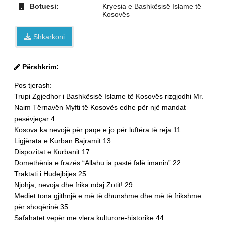
Botuesi:
Kryesia e Bashkësisë Islame të
Kosovës
Shkarkoni
Përshkrim:
Pos tjerash:
Trupi Zgjedhor i Bashkësisë Islame
të Kosovës rizgjodhi
Mr.
Naim Tërnavën Myfti
të Kosovës edhe për një mandat
pesëvjeçar
4
Kosova ka nevojë për paqe e jo
për luftëra të reja
11
Ligjërata e Kurban Bajramit
13
Dispozitat e Kurbanit
17
Domethënia e frazës
“Allahu ia pastë falë imanin”
22
Traktati i Hudejbijes
25
Njohja, nevoja dhe frika ndaj Zotit!
29
Mediet tona gjithnjë
e më të dhunshme dhe
më të frikshme
për shoqërinë
35
Safahatet
vepër me vlera kulturore-historike
44