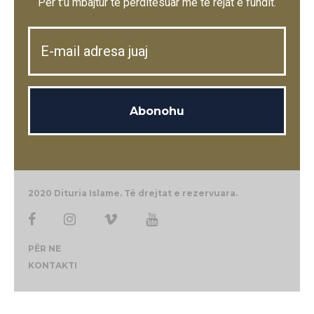
Për t'u mbajtur të përditësuar me të rejat e fundit.
2020 Dituria Islame. Të drejtat e rezervuara.
PËR NE
KONTAKTI