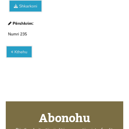
Shkarkoni
Përshkrim:
Numri 235
Kthehu
Abonohu