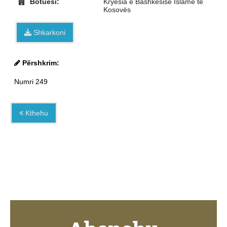
Botuesi:
Kryesia e Bashkësisë Islame të
Kosovës
Shkarkoni
Përshkrim:
Numri 249
Kthehu