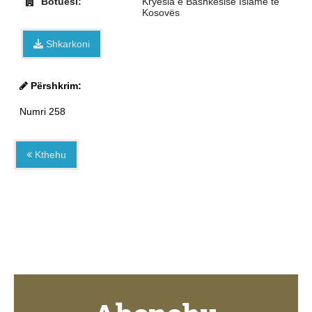
Botuesi:
Kryesia e Bashkësisë Islame të
Kosovës
Shkarkoni
Përshkrim:
Numri 258
Kthehu