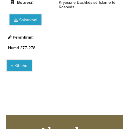
Botuesi:
Kryesia e Bashkësisë Islame të
Kosovës
Shkarkoni
Përshkrim:
Numri 277-278
Kthehu