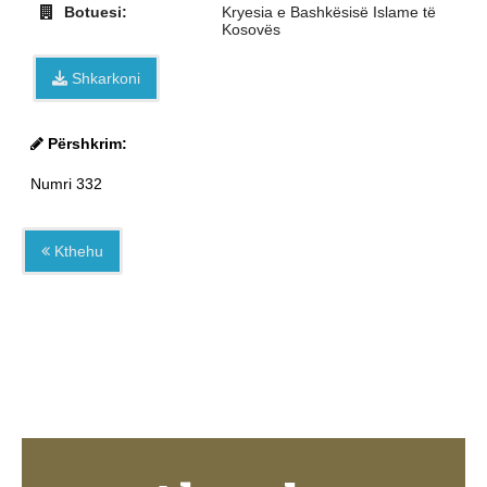
Botuesi:
Kryesia e Bashkësisë Islame të
Kosovës
Shkarkoni
Përshkrim:
Numri 332
Kthehu