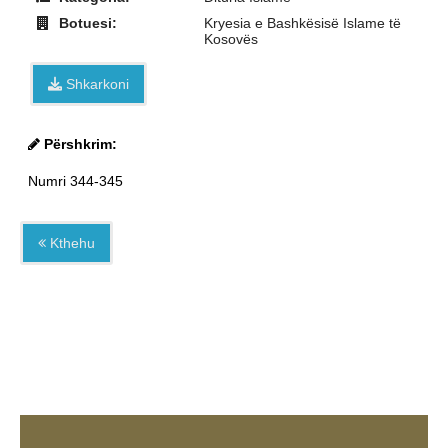
Botuesi:
Kryesia e Bashkësisë Islame të
Kosovës
Shkarkoni
Përshkrim:
Numri 344-345
Kthehu