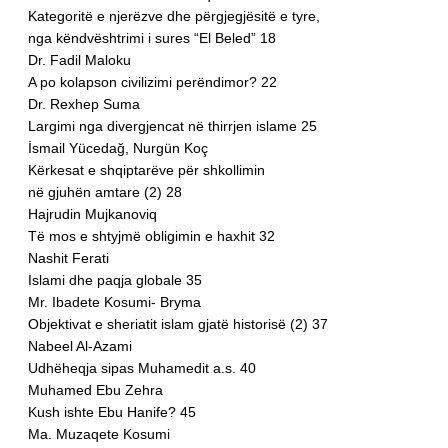
Kategoritë e njerëzve dhe përgjegjësitë e tyre,
nga këndvështrimi i sures “El Beled” 18
Dr. Fadil Maloku
A po kolapson civilizimi perëndimor? 22
Dr. Rexhep Suma
Largimi nga divergjencat në thirrjen islame 25
İsmail Yücedağ, Nurgün Koç
Kërkesat e shqiptarëve për shkollimin
në gjuhën amtare (2) 28
Hajrudin Mujkanoviq
Të mos e shtyjmë obligimin e haxhit 32
Nashit Ferati
Islami dhe paqja globale 35
Mr. Ibadete Kosumi- Bryma
Objektivat e sheriatit islam gjatë historisë (2) 37
Nabeel Al-Azami
Udhëheqja sipas Muhamedit a.s. 40
Muhamed Ebu Zehra
Kush ishte Ebu Hanife? 45
Ma. Muzaqete Kosumi