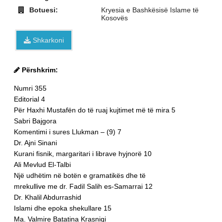
Botuesi:
Kryesia e Bashkësisë Islame të
Kosovës
Shkarkoni
Përshkrim:
Numri 355
Editorial 4
Për Haxhi Mustafën do të ruaj kujtimet më të mira 5
Sabri Bajgora
Komentimi i sures Llukman – (9) 7
Dr. Ajni Sinani
Kurani fisnik, margaritari i librave hyjnorë 10
Ali Mevlud El-Talbi
Një udhëtim në botën e gramatikës dhe të
mrekullive me dr. Fadil Salih es-Samarrai 12
Dr. Khalil Abdurrashid
Islami dhe epoka shekullare 15
Ma. Valmire Batatina Krasniqi