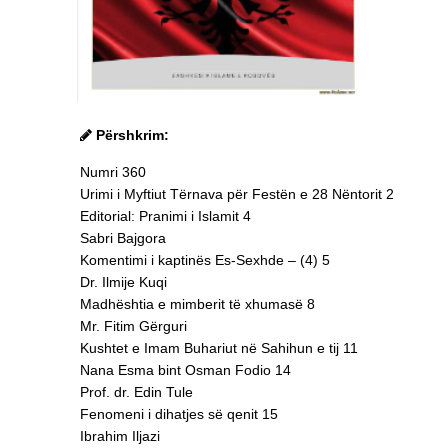
Përshkrim:
Numri 360
Urimi i Myftiut Tërnava për Festën e 28 Nëntorit 2
Editorial: Pranimi i Islamit 4
Sabri Bajgora
Komentimi i kaptinës Es-Sexhde – (4) 5
Dr. Ilmije Kuqi
Madhështia e mimberit të xhumasë 8
Mr. Fitim Gërguri
Kushtet e Imam Buhariut në Sahihun e tij 11
Nana Esma bint Osman Fodio 14
Prof. dr. Edin Tule
Fenomeni i dihatjes së qenit 15
Ibrahim Iljazi