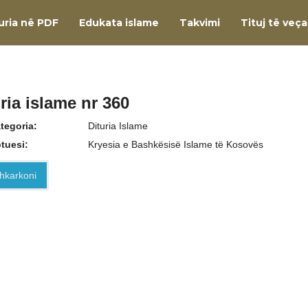
uria në PDF
Edukata islame
Takvimi
Tituj të veç
ria islame nr 360
tegoria:
Dituria Islame
tuesi:
Kryesia e Bashkësisë Islame të Kosovës
hkarkoni