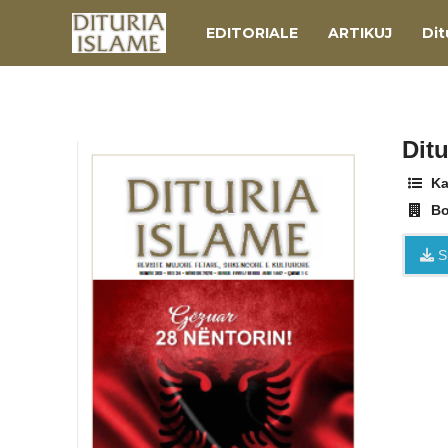
EDITORIALE
ARTIKUJ
Dit
Ditu
Ka
Bo
S