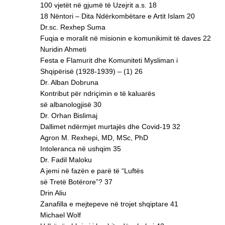
100 vjetët në gjumë të Uzejrit a.s. 18
18 Nëntori – Dita Ndërkombëtare e Artit Islam 20
Dr.sc. Rexhep Suma
Fuqia e moralit në misionin e komunikimit të daves 22
Nuridin Ahmeti
Festa e Flamurit dhe Komuniteti Mysliman i
Shqipërisë (1928-1939) – (1) 26
Dr. Alban Dobruna
Kontribut për ndriçimin e të kaluarës
së albanologjisë 30
Dr. Orhan Bislimaj
Dallimet ndërmjet murtajës dhe Covid-19 32
Agron M. Rexhepi, MD, MSc, PhD
Intoleranca në ushqim 35
Dr. Fadil Maloku
A jemi në fazën e parë të “Luftës
së Tretë Botërore”? 37
Drin Aliu
Zanafilla e mejtepeve në trojet shqiptare 41
Michael Wolf