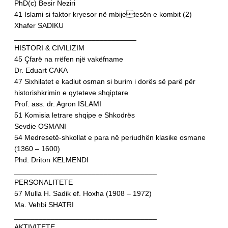
PhD(c) Besir Neziri
41 Islami si faktor kryesor në mbijetesën e kombit (2)
Xhafer SADIKU
______________________________
HISTORI & CIVILIZIM
45 Çfarë na rrëfen një vakëfname
Dr. Eduart CAKA
47 Sixhilatet e kadiut osman si burim i dorës së parë për
historishkrimin e qyteteve shqiptare
Prof. ass. dr. Agron ISLAMI
51 Komisia letrare shqipe e Shkodrës
Sevdie OSMANI
54 Medresetë-shkollat e para në periudhën klasike osmane
(1360 – 1600)
Phd. Driton KELMENDI
___________________________________
PERSONALITETE
57 Mulla H. Sadik ef. Hoxha (1908 – 1972)
Ma. Vehbi SHATRI
___________________________________
AKTIVITETE