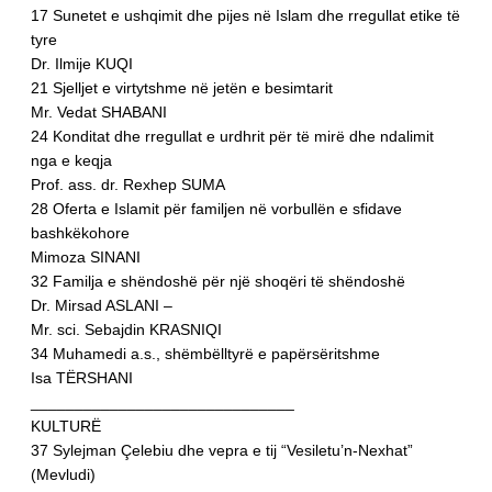
17 Sunetet e ushqimit dhe pijes në Islam dhe rregullat etike të
tyre
Dr. Ilmije KUQI
21 Sjelljet e virtytshme në jetën e besimtarit
Mr. Vedat SHABANI
24 Konditat dhe rregullat e urdhrit për të mirë dhe ndalimit
nga e keqja
Prof. ass. dr. Rexhep SUMA
28 Oferta e Islamit për familjen në vorbullën e sfidave
bashkëkohore
Mimoza SINANI
32 Familja e shëndoshë për një shoqëri të shëndoshë
Dr. Mirsad ASLANI –
Mr. sci. Sebajdin KRASNIQI
34 Muhamedi a.s., shëmbëlltyrë e papërsëritshme
Isa TËRSHANI
______________________________
KULTURË
37 Sylejman Çelebiu dhe vepra e tij “Vesiletu’n-Nexhat”
(Mevludi)