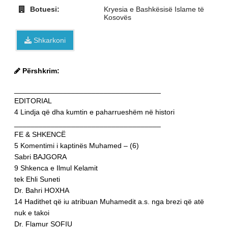
Botuesi:
Kryesia e Bashkësisë Islame të
Kosovës
Shkarkoni
Përshkrim:
____________________________________
EDITORIAL
4 Lindja që dha kumtin e paharrueshëm në histori
____________________________________
FE & SHKENCË
5 Komentimi i kaptinës Muhamed – (6)
Sabri BAJGORA
9 Shkenca e Ilmul Kelamit
tek Ehli Suneti
Dr. Bahri HOXHA
14 Hadithet që iu atribuan Muhamedit a.s. nga brezi që atë
nuk e takoi
Dr. Flamur SOFIU