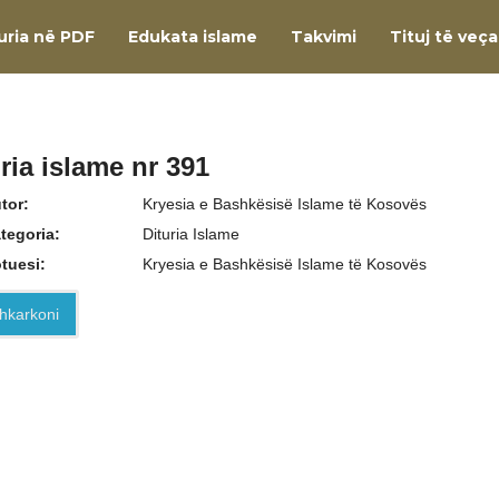
uria në PDF
Edukata islame
Takvimi
Tituj të veç
ria islame nr 391
tor:
Kryesia e Bashkësisë Islame të Kosovës
tegoria:
Dituria Islame
tuesi:
Kryesia e Bashkësisë Islame të Kosovës
hkarkoni