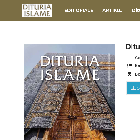
EDITORIALE
ARTIKUJ
Dit
Ditu
Au
Ka
Bo
S