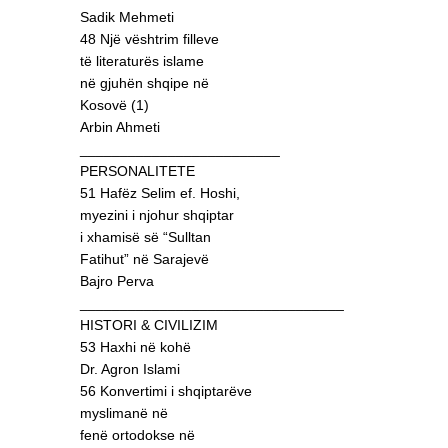
Sadik Mehmeti
48 Një vështrim filleve
të literaturës islame
në gjuhën shqipe në
Kosovë (1)
Arbin Ahmeti
_________________________
PERSONALITETE
51 Hafëz Selim ef. Hoshi,
myezini i njohur shqiptar
i xhamisë së “Sulltan
Fatihut” në Sarajevë
Bajro Perva
_________________________________
HISTORI & CIVILIZIM
53 Haxhi në kohë
Dr. Agron Islami
56 Konvertimi i shqiptarëve
myslimanë në
fenë ortodokse në