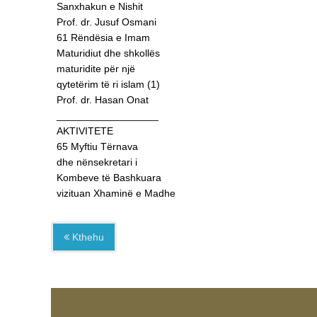
Sanxhakun e Nishit
Prof. dr. Jusuf Osmani
61 Rëndësia e Imam
Maturidiut dhe shkollës
maturidite për një
qytetërim të ri islam (1)
Prof. dr. Hasan Onat
__________________
AKTIVITETE
65 Myftiu Tërnava
dhe nënsekretari i
Kombeve të Bashkuara
vizituan Xhaminë e Madhe
Kthehu