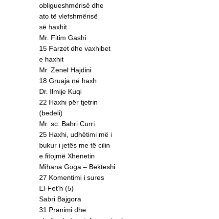
obligueshmërisë dhe
ato të vlefshmërisë
së haxhit
Mr. Fitim Gashi
15 Farzet dhe vaxhibet
e haxhit
Mr. Zenel Hajdini
18 Gruaja në haxh
Dr. Ilmije Kuqi
22 Haxhi për tjetrin
(bedeli)
Mr. sc. Bahri Curri
25 Haxhi, udhëtimi më i
bukur i jetës me të cilin
e fitojmë Xhenetin
Mihana Goga – Bekteshi
27 Komentimi i sures
El-Fet’h (5)
Sabri Bajgora
31 Pranimi dhe