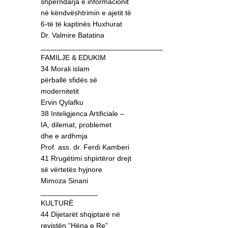
shpërndarja e informacionit
në këndvështrimin e ajetit të
6-të të kaptinës Huxhurat
Dr. Valmire Batatina
______________________________
FAMILJE & EDUKIM
34 Morali islam
përballë sfidës së
modernitetit
Ervin Qylafku
38 Inteligjenca Artificiale –
IA, dilemat, problemet
dhe e ardhmja
Prof. ass. dr. Ferdi Kamberi
41 Rrugëtimi shpirtëror drejt
së vërtetës hyjnore
Mimoza Sinani
______________
KULTURË
44 Dijetarët shqiptarë në
revistën “Hëna e Re”