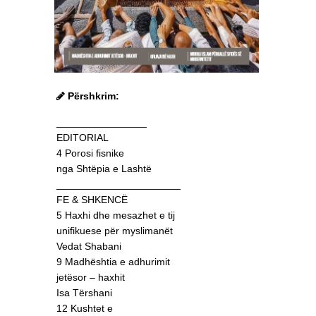
Përshkrim:
________________
EDITORIAL
4 Porosi fisnike
nga Shtëpia e Lashtë
______________________
FE & SHKENCË
5 Haxhi dhe mesazhet e tij
unifikuese për myslimanët
Vedat Shabani
9 Madhështia e adhurimit
jetësor – haxhit
Isa Tërshani
12 Kushtet e