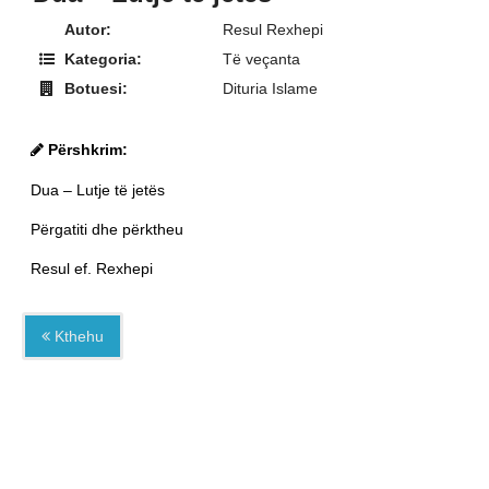
Autor:
Resul Rexhepi
Kategoria:
Të veçanta
Botuesi:
Dituria Islame
Përshkrim:
Dua – Lutje të jetës
Përgatiti dhe përktheu
Resul ef. Rexhepi
Kthehu