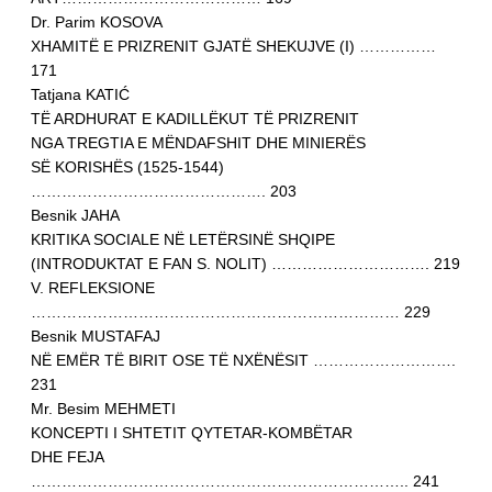
Dr. Parim KOSOVA
XHAMITË E PRIZRENIT GJATË SHEKUJVE (I) ……………
171
Tatjana KATIĆ
TË ARDHURAT E KADILLËKUT TË PRIZRENIT
NGA TREGTIA E MËNDAFSHIT DHE MINIERËS
SË KORISHËS (1525-1544)
………………………………………. 203
Besnik JAHA
KRITIKA SOCIALE NË LETËRSINË SHQIPE
(INTRODUKTAT E FAN S. NOLIT) …………………………. 219
V. REFLEKSIONE
……………………………………………………………… 229
Besnik MUSTAFAJ
NË EMËR TË BIRIT OSE TË NXËNËSIT ……………………….
231
Mr. Besim MEHMETI
KONCEPTI I SHTETIT QYTETAR-KOMBËTAR
DHE FEJA
……………………………………………………………….. 241