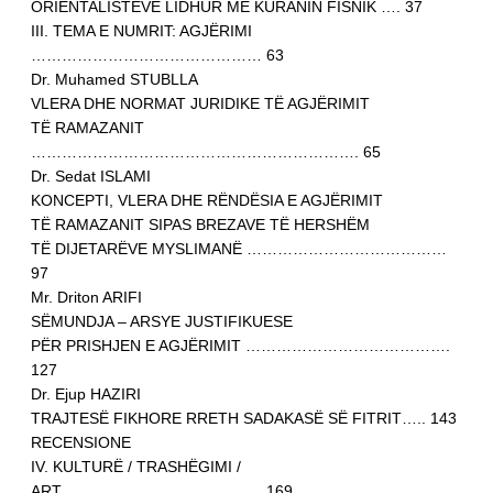
ORIENTALISTËVE LIDHUR ME KURANIN FISNIK …. 37
III. TEMA E NUMRIT: AGJËRIMI
……………………………………… 63
Dr. Muhamed STUBLLA
VLERA DHE NORMAT JURIDIKE TË AGJËRIMIT
TË RAMAZANIT
………………………………………………………. 65
Dr. Sedat ISLAMI
KONCEPTI, VLERA DHE RËNDËSIA E AGJËRIMIT
TË RAMAZANIT SIPAS BREZAVE TË HERSHËM
TË DIJETARËVE MYSLIMANË …………………………………
97
Mr. Driton ARIFI
SËMUNDJA – ARSYE JUSTIFIKUESE
PËR PRISHJEN E AGJËRIMIT ………………………………….
127
Dr. Ejup HAZIRI
TRAJTESË FIKHORE RRETH SADAKASË SË FITRIT….. 143
RECENSIONE
IV. KULTURË / TRASHËGIMI /
ART………………………………… 169