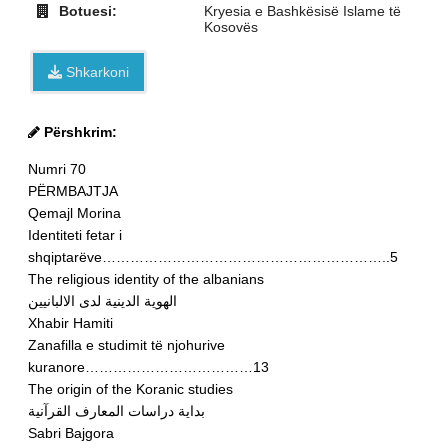
Botuesi:
Kryesia e Bashkësisë Islame të
Kosovës
Shkarkoni
Përshkrim:
Numri 70
PËRMBAJTJA
Qemajl Morina
Identiteti fetar i
shqiptarëve……………………………………………………..5
The religious identity of the albanians
الهوية الدينية لدى الالبانيين
Xhabir Hamiti
Zanafilla e studimit të njohurive
kuranore………………………………13
The origin of the Koranic studies
بداية دراسات المعارف القرآنية
Sabri Bajgora