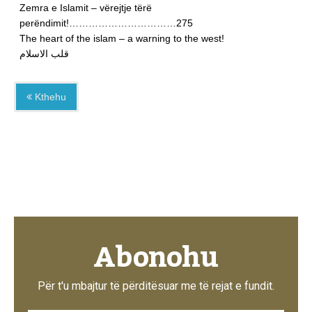
Zemra e Islamit – vërejtje tërë
perëndimit!……………………………275
The heart of the islam – a warning to the west!
قلب الاسلام
Kthehu
Abonohu
Për t'u mbajtur të përditësuar me të rejat e fundit.