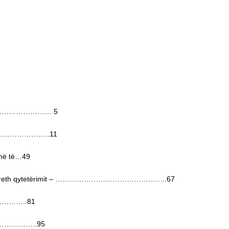
…………………………… 5
……………………..11
e në të…49
he ide rreth qytetërimit – ………………………………………..67
r………………..81
…………………..95