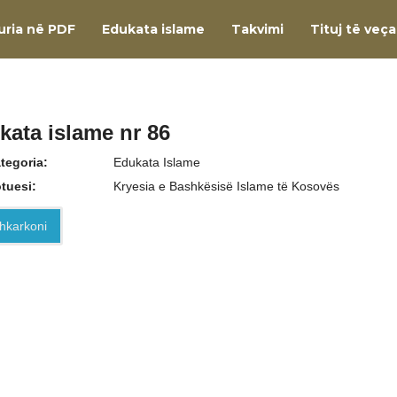
uria në PDF
Edukata islame
Takvimi
Tituj të veç
kata islame nr 86
tegoria:
Edukata Islame
tuesi:
Kryesia e Bashkësisë Islame të Kosovës
hkarkoni