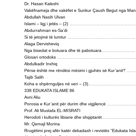
Dr. Hasan Kaleshi
Vakëfnameja dhe vakëfet e Sunkur Çaush Begut nga Man
Abdullah Nasih Ulvan
Islami – ligj i jetës – (2) …………………………………
Abdurrahman es-Sa’di
Si të jetojmë të lumtur …………………………………
Alaga Dervisheviq
Nga bisedat e botuara dhe të pabotuara………………
Glosari ortodoks ……………………………………………
Abdulkadir Inxhiq
Përse është me rëndësi mësimi i gjuhës së Kur’anit?
Tajib Salih
Koha e shpërnguljes në veri – (3)……………………
338 EDUKATA ISLAME 86
Avni Aliu
Porosia e Kur’anit për durim dhe vigjilencë ………
Prof. Ali Mustafa EL-MISRATI
Herodoti i kulturës libiane dhe shqiptarët………………
Mr. Qemajl Morina
Rrugëtimi prej afër katër dekadash i revistës “Edukata Isl