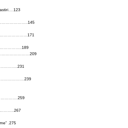
astiri….123
………………………..145
…………………………171
…………………..189
………………………209
 ………………..231
……………………….239
…………………….259
……………..267
ame” .275