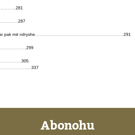
………………..281
s………………….287
tare e shkruar pak më ndryshe………………………………………………………291
…………………………299
…………………..305
…………………..337
Abonohu