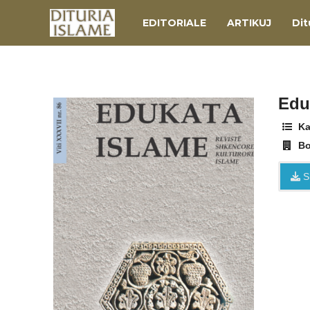
EDITORIALE
ARTIKUJ
Dit
Edu
Ka
Bo
S