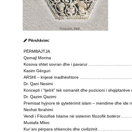
Përshkrim:
PËRMBAJTJA
Qemajl Morina
Kosova shtet sovran dhe i pavarur…………………
Kasim Gërguri
ARSHI – krijesë madhështore ……………………………
Dr. Qani Nesimi
Koncepti i “tjetrit” tek osmanët dhe pozicioni i shqiptarëv
Dr. Qazim Qazimi
Premisat hyjnore të qytetërimit islam – mendime d
Nexhat Ibrahimi
Vendi i Filozofisë Islame në sistemin filozofik botëro
Mustafa Mlivo
Kur’ani përpara shkencës dhe civilizimit………………