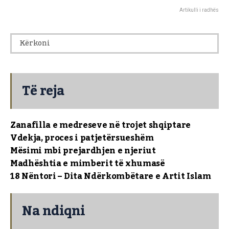
Artikulli i radhës
Të reja
Zanafilla e medreseve në trojet shqiptare
Vdekja, proces i patjetërsueshëm
Mësimi mbi prejardhjen e njeriut
Madhështia e mimberit të xhumasë
18 Nëntori – Dita Ndërkombëtare e Artit Islam
Na ndiqni