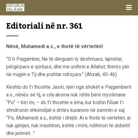
Editoriali në nr. 361
Nënë, Muhamedi a.s., e thotë të vërtetën!
“O ti Pejgamber, Ne të dërguam ty dëshmues, lajmëtar,
përgëzues e qortues, dhe me urdhrin e Allahut, thirrës për
në rrugën e Tij dhe pishtar ndriçues.” (Ahzab, 45-46)
Kështu do t’i thoshte Jasiri, njëri nga shokët e Pejgamberit
a.s., nënës së tij, e cila akoma nuk ishte bërë myslimane.
“Po” – biri im, – do t’i thoshte e ëma, kur kishin filluar t’i
shndrisnin shkëndijat e dritës kuranore në zemrën e saj.
“Po, Muhamedi a.s., është i drejtë. Ai e thotë të vërtetën, ai
nuk gënjen, nuk mashtron, është i mirë, ndihmon të dobëtit
dhe jetimët…”