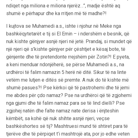
ndiqet nga miliona e miliona njerëz…”, madje është aq
shumë e përhapur dhe ka rritjen më të madhe?!
I kujtova se Muhamedi a.s., ishte i njohur në Meke nga
bashkëqytetarët e tij si El Emin – i ndershëm e besnik, që
nuk kishte gënjyer asnjë njeri në jetë. Prandaj, si mundet që
një njeri që s’kishte gënjyer për çështjet e kësaj bote, të
gënjente dhe të pretendonte rrejshëm për Zotin?! E pyeta,
a keni menduar ndonjëherë, se përse Muhamedi a.s., na
urdhëroi të falim namazin 5 herë në ditë. Sikur të na linte
vetëm me lutjen e ditës së premte. A nuk do të kishte më
shumë pasues?! Pse kërkoi që të pastrohemi dhe të jemi
me abdes për çdo namaz? Pse na urdhëroi që të zgjohemi
nga gjumi dhe të falim namaz para se të lind dielli? Pse
zgjohej natën dhe falte namaz nate derisa i ënjteshin
këmbët, sa kohë që nuk shihte asnjë njeri, veçse
bashkëshortes së tij? Mashtruesi mund të shtiret para të
tjerëve dhe të përpiqet t’i mashtrojë ata, por jo edhe veten