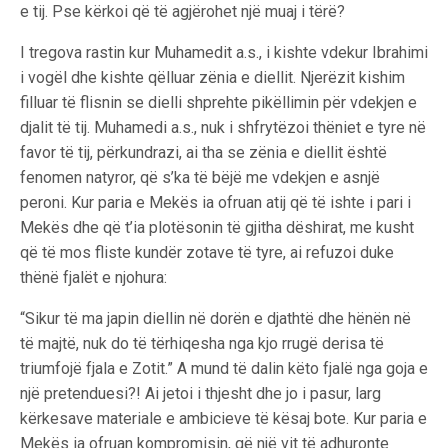
e tij. Pse kërkoi që të agjërohet një muaj i tërë?
I tregova rastin kur Muhamedit a.s., i kishte vdekur Ibrahimi
i vogël dhe kishte qëlluar zënia e diellit. Njerëzit kishim
filluar të flisnin se dielli shprehte pikëllimin për vdekjen e
djalit të tij. Muhamedi a.s., nuk i shfrytëzoi thëniet e tyre në
favor të tij, përkundrazi, ai tha se zënia e diellit është
fenomen natyror, që s’ka të bëjë me vdekjen e asnjë
peroni. Kur paria e Mekës ia ofruan atij që të ishte i pari i
Mekës dhe që t’ia plotësonin të gjitha dëshirat, me kusht
që të mos fliste kundër zotave të tyre, ai refuzoi duke
thënë fjalët e njohura:
“Sikur të ma japin diellin në dorën e djathtë dhe hënën në
të majtë, nuk do të tërhiqesha nga kjo rrugë derisa të
triumfojë fjala e Zotit.” A mund të dalin këto fjalë nga goja e
një pretenduesi?! Ai jetoi i thjesht dhe jo i pasur, larg
kërkesave materiale e ambicieve të kësaj bote. Kur paria e
Mekës ia ofruan kompromisin, që një vit të adhuronte