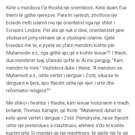
Këtë u mundova t’ia thosha një orientalisti. Këtë duam t’ua
themi të gjithë njerëzve. Para tri vjetësh, zhvillova një
bisedë rreth islamit me një orientalist nga një shtet i
Evropës Lindore. Për ata që nuk e dinë, orientalistët janë
studiuesit jomyslimanë që e studiojnë islamin. Gjatë
bisedës me të, e pyeta se çfarë mendimi kishte për
Muhamedin a.s., nga gjithë ajo që e kishte lexuar?! I thash,
dua mendimin tuaj, çfarëdo qoftë ai. Ai mu përgjigj: “Kam
mendim të mirë.” Vazhdova duke i thënë: “A mendoni se
Muhamedi a.s., ishte vërtet i dërguar i Zotit, sikurse të
dërguarit e tjerë, apo thjesht ishte një njeri i urtë dhe
reformator religjioz?”
Më shikoi i heshtur. I thashë, kam lexuar historianin e madh
britanik, Thomas Karlajlin, që thotë: “Muhamedi duhet të
ketë qenë vërtet i dërguar i Zotit. Përndryshe, nëse thjesht
ishte një pretendues a mashtrues, atëherë s’do të kishte
kuptim jeta. Si mundet që një mashtrues, të sjellë një fe që