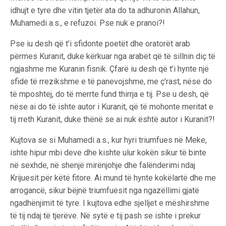
idhujt e tyre dhe vitin tjetër ata do ta adhuronin Allahun,
Muhamedi a.s., e refuzoi. Pse nuk e pranoi?!
Pse iu desh që t’i sfidonte poetët dhe oratorët arab
përmes Kuranit, duke kërkuar nga arabët që të sillnin diç të
ngjashme me Kuranin fisnik. Çfarë iu desh që t’i hynte një
sfide të rrezikshme e të panevojshme, me ç’rast, nëse do
të mposhtej, do të merrte fund thirrja e tij. Pse u desh, që
nëse ai do të ishte autor i Kuranit, që të mohonte meritat e
tij rreth Kuranit, duke thënë se ai nuk është autor i Kuranit?!
Kujtova se si Muhamedi a.s., kur hyri triumfues në Meke,
ishte hipur mbi deve dhe kishte ulur kokën sikur të binte
në sexhde, në shenjë mirënjohje dhe falënderimi ndaj
Krijuesit për këtë fitore. Ai mund të hynte kokëlartë dhe me
arrogancë, sikur bëjnë triumfuesit nga ngazëllimi gjatë
ngadhënjimit të tyre. I kujtova edhe sjelljet e mëshirshme
të tij ndaj të tjerëve. Në sytë e tij pash se ishte i prekur