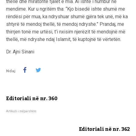
thellë dhe miratonte fjalët e mia. Ai ishte i humbur në
mendime. Kur u ngritëm tha: “Kjo bisedë ishte shumë me
rëndësi për mua, ka ndryshuar shumë gjëra tek unë, më ka
shtyrë të mendoj thellë, të mendoj ndryshe.” Prandaj, me
thirrjen tonë me urtësi, t’i nxisim njerëzit të mendojnë më
thellë, më ndryshe ndaj Islamit, të kuptojnë të vërtetën.
Dr. Ajni Sinani
Ndaj
Editoriali në nr. 360
Artikulli i mëparshëm
Editoriali në nr. 362