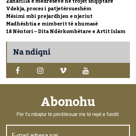
Zanafilla e medreseve në trojet shqiptare
Vdekja, proces i patjetërsueshëm
Mësimi mbi prejardhjen e njeriut
Madhështia e mimberit të xhumasë
18 Nëntori – Dita Ndërkombëtare e Artit Islam
Na ndiqni
Abonohu
Për t'u mbajtur të përditësuar me të rejat e fundit.