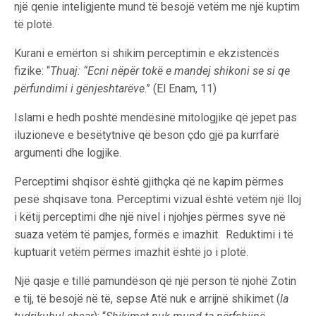
një qenie inteligjente mund të besojë vetëm me një kuptim
të plotë.
Kurani e emërton si shikim perceptimin e ekzistencës
fizike: “
Thuaj: “Ecni nëpër tokë e mandej shikoni se si qe
përfundimi i gënjeshtarëve
.” (El Enam, 11)
Islami e hedh poshtë mendësinë mitologjike që jepet pas
iluzioneve e besëtytnive që beson çdo gjë pa kurrfarë
argumenti dhe logjike.
Perceptimi shqisor është gjithçka që ne kapim përmes
pesë shqisave tona. Perceptimi vizual është vetëm një lloj
i këtij perceptimi dhe një nivel i njohjes përmes syve në
suaza vetëm të pamjes, formës e imazhit. Reduktimi i të
kuptuarit vetëm përmes imazhit është jo i plotë.
Një qasje e tillë pamundëson që një person të njohë Zotin
e tij, të besojë në të, sepse Atë nuk e arrijnë shikimet (
la