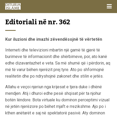
Editoriali në nr. 362
Kur iluzioni dhe imazhi zëvendësojnë të vërtetën
Interneti dhe televizioni mbartin një gamë të gjerë të
burimeve të informacionit dhe shërbimeve, por, ato kanë
edhe dizavantazhet e veta. Sa më shumë që i përdorin, aq
më të varur bëhen njerëzit prej tyre. Ato po shformojnë
realitetin dhe po ndryshojnë zakonet dhe stilin e jetës.
Allahu e veçoi njeriun nga krijesat e tjera duke i dhënë
mendjen. Atij i dhuroi edhe pesë shqisat për ta njohur
botën lëndore. Bota virtuale ku dominon perceptimi vizual
në jetën njerëzore po bëhet mjaft e rrezikshme. Ajo po i
kthen anëtarët e saj në spektatorë pasivë. Aty dominon