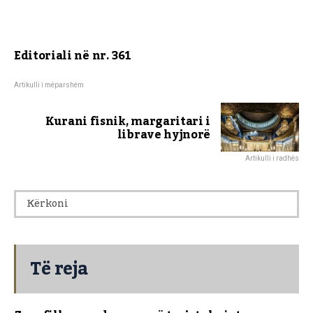
Editoriali në nr. 361
Artikulli i mëparshëm
Kurani fisnik, margaritari i
librave hyjnorë
Artikulli i radhës
Të reja