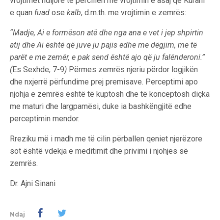
vrojtimet ndijore të për­cillen me vrojtimin e asaj që Kurani
e quan
fuad
ose
kalb
, d.m.th. me vrojtimin e zemrës:
“Madje, Ai e for­mëson atë dhe nga ana e vet i jep shpirtin
atij dhe Ai është që juve ju pajis edhe me dëgjim, me të
parët e me zemër, e pak send është ajo që ju falënderoni.”
(
Es Sexhde, 7-9
)
Përmes zemrës njeriu përdor logjikën
dhe nxjerrë përfundime prej premisave. Perceptimi apo
njohja e zemrës është të kuptosh dhe të konceptosh diçka
me maturi dhe largpamësi, duke ia bashkëngjitë edhe
perceptimin mendor.
Rreziku më i madh me të cilin përballen qeniet njerëzore
sot është vdekja e meditimit dhe privimi i njohjes së
zemrës.
Dr. Ajni Sinani
Ndaj