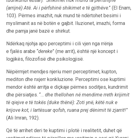
tudrikuhul ebsar
): “
Shikimet nuk mund ta përfshijnë
(arrijnë) Atë. Ai i përfshinë shikimet e të gjithëve
.” (El Enam,
103). Përmes imazhit, nuk mund të ndërtohet besimi i
myslimanit as në botën e gajbit. Iluzionet, imazhi, forma
dhe pamja janë bazë e shirkut.
Ndërkaq njohja apo perceptimi i cili vjen nga rrënja
e fjalës arabe “
dereke
” (me arrit), është një koncept i
logjikës, filozofisë dhe psikologjisë.
Nëpërmjet mendjes njeriu merr perceptimet, kupton,
mediton dhe nxjerr konkluzione. Perceptimi ose kuptimi
mendor është arritja e diçkaje përmes soditjes, kundrimit
dhe përsiatjes. “…
dhe thellohen në mendime rreth krijimit
të qiejve e të tokës (duke thënë): Zoti ynë, këtë nuk e
krijove kot, i lartësuar qofsh, ruana prej dënimit të zjarrit
!”
(Ali Imran, 192).
Që të arrihet deri te kuptimi i plotë i realitetit, duhet që