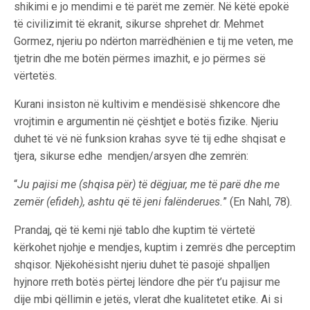
shikimi e jo mendimi e të parët me zemër. Në këtë epokë
të civilizimit të ekranit, sikurse shprehet dr. Mehmet
Gormez, njeriu po ndërton marrëdhënien e tij me veten, me
tjetrin dhe me botën përmes imazhit, e jo përmes së
vërtetës.
Kurani insiston në kultivim e mendësisë shkencore dhe
vrojtimin e argumentin në çështjet e botës fizike. Njeriu
duhet të vë në funksion krahas syve të tij edhe shqisat e
tjera, sikurse edhe mendjen/arsyen dhe zemrën:
“
Ju pajisi me (shqisa për) të dëgjuar, me të parë dhe me
zemër (efideh), ashtu që të jeni falënderues.
” (En Nahl, 78).
Prandaj, që të kemi një tablo dhe kuptim të vërtetë
kërkohet njohje e mendjes, kuptim i zemrës dhe perceptim
shqisor. Njëkohësisht njeriu duhet të pasojë shpalljen
hyjnore rreth botës përtej lëndore dhe për t’u pajisur me
dije mbi qëllimin e jetës, vlerat dhe kualitetet etike. Ai si