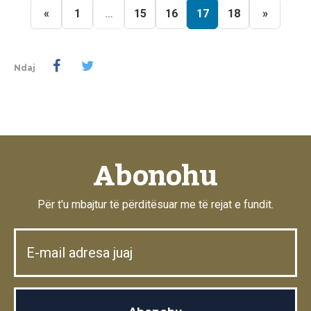
«
1
…
15
16
17
18
»
Ndaj
Abonohu
Për t'u mbajtur të përditësuar me të rejat e fundit.