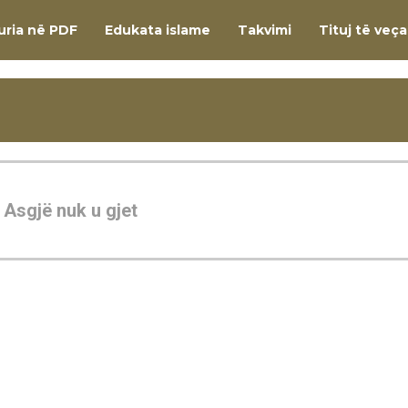
uria në PDF
Edukata islame
Takvimi
Tituj të veç
Asgjë nuk u gjet