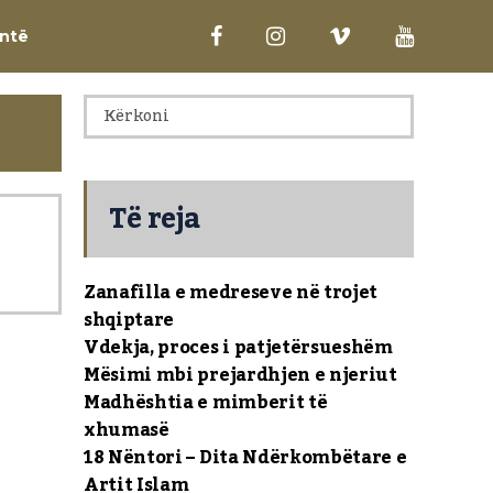
antë
Të reja
Zanafilla e medreseve në trojet
shqiptare
Vdekja, proces i patjetërsueshëm
Mësimi mbi prejardhjen e njeriut
Madhështia e mimberit të
xhumasë
18 Nëntori – Dita Ndërkombëtare e
Artit Islam