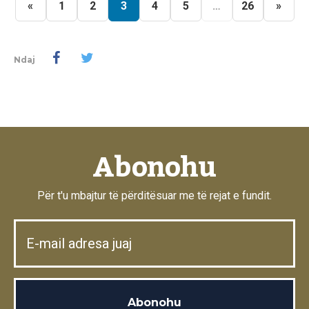
«
1
2
3
4
5
…
26
»
Ndaj
Abonohu
Për t'u mbajtur të përditësuar me të rejat e fundit.